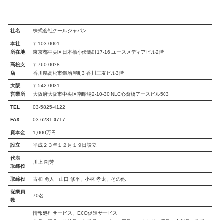
社名
株式会社クールジャパン
本社
〒103-0001
所在地
東京都中央区日本橋小伝馬町17-16 ユースメディアビル2階
高松支
〒760-0028
店
香川県高松市鍛冶屋町3 香川三友ビル3階
大阪
〒542-0081
営業所
大阪府大阪市中央区南船場2‐10‐30 NLC心斎橋アースビル503
TEL
03-5825-4122
FAX
03-6231-0717
資本金
1,000万円
設立
平成２３年１２月１９日設立
代表
川上 剛芳
取締役
取締役
古和 勇人、山口 修平、小林 孝太、その他
従業員
70名
数
情報処理サービス、ECO促進サービス