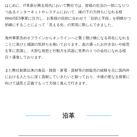
はじめに、IT革新が興る現代において弊社では、皆様の生活の一部になりつ
つあるインターネットやシステムにおいて、縁の下の力持ちになれる様
Web/SES事業に注力し、お客様の目的に合わせて「目的と手段」を明瞭かつ
的確にすることによって「見える化」の実現に勤しんできました。
海外事業含めオフラインからオンラインへと繋ぐ懸け橋になる存在になれる
ことに喜びと感謝の気持ちを抱いております。血の通ったお付き合いや経営
を常に意識し、大胆な発想と行動力を武器に世界の１つの会社になれる様
日々邁進しております。
また弊社創業以来の食品・雑貨・家電・資材等の卸販売の経験を元に国内外
における人たちに深く貢献していきたいと願っており、今後の更なる発展に
向けて誠意と正義でもって力強く進んで行きます。
沿革