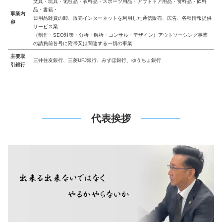
文具・玩具・化粧品・衣料品・スポーツ用品・アウトドア用品・食料品・飲料
品・書籍・
事業内
日用品雑貨の卸、販売インターネットを利用した通信販売、広告、各種情報提供
容
サービス業
（制作・SEO対策・分析・解析・コンサル・デザイン）アウトソーシング事業
の請負前各号に附帯又は関連する一切の事業
主要取
三井住友銀行、三菱UFJ銀行、みずほ銀行、ゆうちょ銀行
引
銀行
代表挨拶