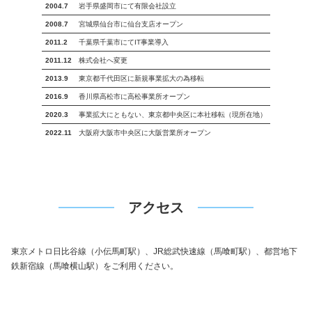
2004.7
岩手県盛岡市にて有限会社設立
2008.7
宮城県仙台市に仙台支店オープン
2011.2
千葉県千葉市にてIT事業導入
2011.12
株式会社へ変更
2013.9
東京都千代田区に新規事業拡大の為移転
2016.9
香川県高松市に高松事業所オープン
2020.3
事業拡大にともない、東京都中央区に本社移転（現所在地）
2022.11
大阪府大阪市中央区に大阪営業所オープン
アクセス
東京メトロ日比谷線（小伝馬町駅）、JR総武快速線（馬喰町駅）、都営地下
鉄新宿線（馬喰横山駅）をご利用ください。